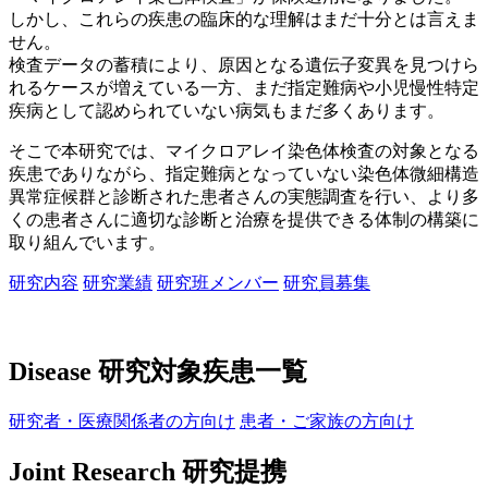
しかし、これらの疾患の臨床的な理解はまだ十分とは言えま
せん。
検査データの蓄積により、原因となる遺伝子変異を見つけら
れるケースが増えている一方、まだ指定難病や小児慢性特定
疾病として認められていない病気もまだ多くあります。
そこで本研究では、マイクロアレイ染色体検査の対象となる
疾患でありながら、指定難病となっていない染色体微細構造
異常症候群と診断された患者さんの実態調査を行い、より多
くの患者さんに適切な診断と治療を提供できる体制の構築に
取り組んでいます。
研究内容
研究業績
研究班メンバー
研究員募集
Disease
研究対象疾患一覧
研究者・医療関係者
の方向け
患者・ご家族
の方向け
Joint Research
研究提携