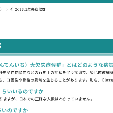
け）
4) 2q33.1欠失症候群
群
さんさんてんいち）大欠失症候群」とはどのような病
多動や自閉傾向などの行動上の症状を伴う疾患で、染色体微細構
、口蓋裂や骨格の異常を生じることがあります。別名、Glas
のくらいいるのですか
がありますが、日本での正確な人数はわかっていません。
多いのですか