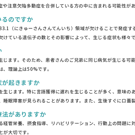
症や注意欠陥多動症を合併している方の中に含まれる可能性が
いるのですか
2q33.1（にきゅーさんさんてんいち）領域が欠けることで発症
欠けている遺伝子の数とその影響によって、生じる症状も様々
か
生じます。そのため、患者さんのご兄弟に同じ病気が生じる可
は、理論上は50%です。
状が起きますか
を生じます。特に言語獲得に遅れを生じることが多く、意味の
、睡眠障害が見られることがあります。また、生後すぐに口蓋
療法がありますか
る経管栄養、摂食指導、リハビリテーション、行動上の問題に
とが大切です。