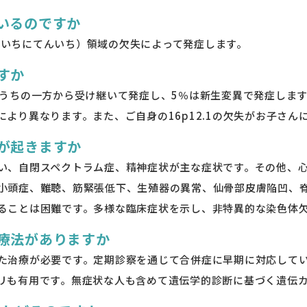
いるのですか
にぴーいちにてんいち）領域の欠失によって発症します。
すか
のうちの一方から受け継いて発症し、5％は新生変異で発症します
より異なります。また、ご自身の16p12.1の欠失がお子さん
が起きますか
い、自閉スペクトラム症、精神症状が主な症状です。その他、心
小頭症、難聴、筋緊張低下、生殖器の異常、仙骨部皮膚陥凹、
ることは困難です。多様な臨床症状を示し、非特異的な染色体
療法がありますか
た治療が必要です。定期診察を通じて合併症に早期に対応して
リも有用です。無症状な人も含めて遺伝学的診断に基づく遺伝