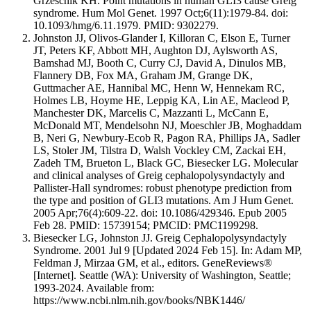
Grzeschik KH. Point mutations in human GLI3 cause Greig
syndrome. Hum Mol Genet. 1997 Oct;6(11):1979-84. doi:
10.1093/hmg/6.11.1979. PMID: 9302279.
Johnston JJ, Olivos-Glander I, Killoran C, Elson E, Turner
JT, Peters KF, Abbott MH, Aughton DJ, Aylsworth AS,
Bamshad MJ, Booth C, Curry CJ, David A, Dinulos MB,
Flannery DB, Fox MA, Graham JM, Grange DK,
Guttmacher AE, Hannibal MC, Henn W, Hennekam RC,
Holmes LB, Hoyme HE, Leppig KA, Lin AE, Macleod P,
Manchester DK, Marcelis C, Mazzanti L, McCann E,
McDonald MT, Mendelsohn NJ, Moeschler JB, Moghaddam
B, Neri G, Newbury-Ecob R, Pagon RA, Phillips JA, Sadler
LS, Stoler JM, Tilstra D, Walsh Vockley CM, Zackai EH,
Zadeh TM, Brueton L, Black GC, Biesecker LG. Molecular
and clinical analyses of Greig cephalopolysyndactyly and
Pallister-Hall syndromes: robust phenotype prediction from
the type and position of GLI3 mutations. Am J Hum Genet.
2005 Apr;76(4):609-22. doi: 10.1086/429346. Epub 2005
Feb 28. PMID: 15739154; PMCID: PMC1199298.
Biesecker LG, Johnston JJ. Greig Cephalopolysyndactyly
Syndrome. 2001 Jul 9 [Updated 2024 Feb 15]. In: Adam MP,
Feldman J, Mirzaa GM, et al., editors. GeneReviews®
[Internet]. Seattle (WA): University of Washington, Seattle;
1993-2024. Available from:
https://www.ncbi.nlm.nih.gov/books/NBK1446/