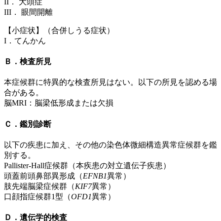
II． 大頭症
III． 眼間開離
【小症状】（合併しうる症状）
I．てんかん
Ｂ．検査所見
本症候群に特異的な検査所見はない。以下の所見を認める場
合がある。
脳MRI：脳梁低形成または欠損
Ｃ．鑑別診断
以下の疾患に加え、その他の染色体微細構造異常症候群を鑑
別する。
Pallister-Hall症候群（本疾患の対立遺伝子疾患）
頭蓋前頭鼻部異形成（
EFNB1
異常）
肢先端脳梁症候群（
KIF7
異常）
口顔指症候群1型（
OFD1
異常）
Ｄ．遺伝学的検査