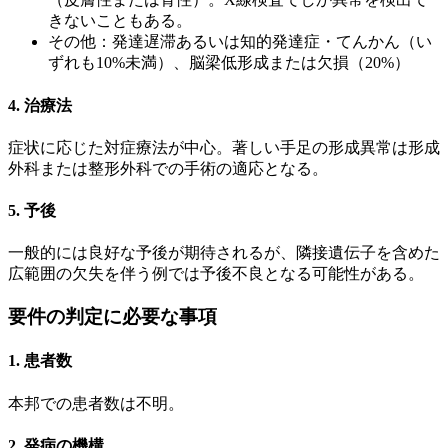
きないこともある。
その他：発達遅滞あるいは知的発達症・てんかん（い
ずれも10%未満）、脳梁低形成または欠損（20%）
4. 治療法
症状に応じた対症療法が中心。著しい手足の形成異常は形成
外科または整形外科での手術の適応となる。
5. 予後
一般的には良好な予後が期待されるが、隣接遺伝子を含めた
広範囲の欠失を伴う例では予後不良となる可能性がある。
要件の判定に必要な事項
1. 患者数
本邦での患者数は不明。
2. 発病の機構