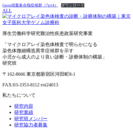
Greig頭蓋多合指症候群（7p14）
ダウンロード
ALL
厚生労働科学研究難治性疾患政策研究事業
「マイクロアレイ染色体検査で明らかになる
染色体微細構造異常症候群を示す
小児から成人のより良い診断・診療体制の構築」
研究班
〒162-8666 東京都新宿区河田町8-1
FAX:03-3353-8112 ext24013
私たちについて
研究内容
研究業績
研究班メンバー
研究協力者募集