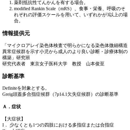
薬剤抵抗性てんかんを有する場合。
modified Rankin Scale（mRS）、食事・栄養、呼吸のそ
れぞれの評価スケールを用いて、いずれかが3以上の場
合。
情報提供元
「マイクロアレイ染色体検査で明らかになる染色体微細構造
異常症候群を示す小児から成人のより良い診断・診療体制の
構築」研究班
研究代表者 東京女子医科大学 教授 山本俊至
診断基準
Definiteを対象とする。
Greig頭蓋多合指症候群（7p14.1欠失症候群）の診断基準
Ａ．症状
【大症状】
I． 少なくとも1つの四肢における多指症または合指症