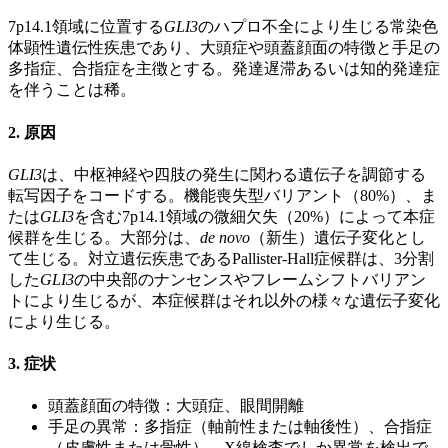
7p14.1領域に位置する
GLI3
のハプロ不全により生じる常染色
体顕性遺伝性疾患であり、大頭症や頭蓋顔面の特徴と手足の
多指症、合指症を主徴とする。発達遅滞あるいは知的発達症
を伴うことは稀。
2. 原因
GLI3
は、中枢神経や四肢の発生に関わる遺伝子を調節する
転写因子をコードする。機能喪失型バリアント（80%）、ま
たは
GLI3
を含む7p14.1領域の微細欠失（20%）によって本症
候群を生じる。大部分は、
de novo
（新生）遺伝子変化とし
て生じる。対立遺伝疾患であるPallister-Hall症候群は、3分割
した
GLI3
の中央部のナンセンスやフレームシフトバリアン
トにより生じるが、本症候群はそれ以外の様々な遺伝子変化
により生じる。
3. 症状
頭蓋顔面の特徴：大頭症、眼間開離
手足の異常：多指症（軸前性または軸後性）、合指症
（皮膚性または骨性）。X線検査でしか異常を検出で