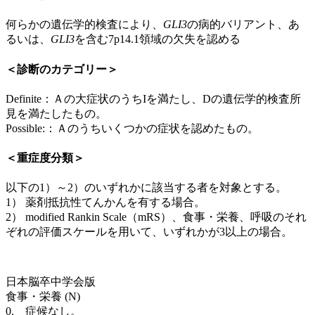
何らかの遺伝学的検査により、
GLI3
の病的バリアント、あ
るいは、
GLI3
を含む7p14.1領域の欠失を認める
＜診断のカテゴリー＞
Definite：Ａの大症状のうちIを満たし、Dの遺伝学的検査所
見を満たしたもの。
Possible:：Ａのうちいくつかの症状を認めたもの。
＜重症度分類＞
以下の1）～2）のいずれかに該当する者を対象とする。
1） 薬剤抵抗性てんかんを有する場合。
2） modified Rankin Scale（mRS）、食事・栄養、呼吸のそれ
ぞれの評価スケールを用いて、いずれかが3以上の場合。
日本脳卒中学会版
食事・栄養 (N)
0. 症候なし。