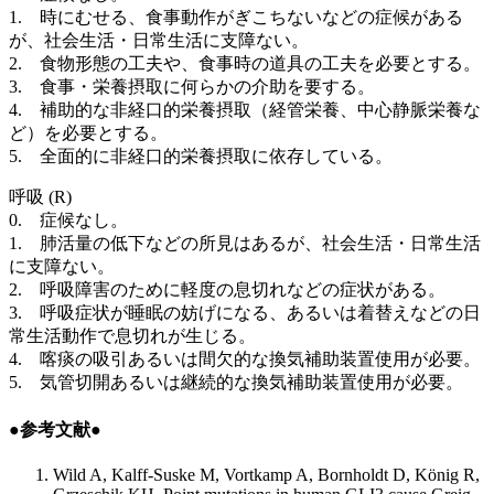
1. 時にむせる、食事動作がぎこちないなどの症候がある
が、社会生活・日常生活に支障ない。
2. 食物形態の工夫や、食事時の道具の工夫を必要とする。
3. 食事・栄養摂取に何らかの介助を要する。
4. 補助的な非経口的栄養摂取（経管栄養、中心静脈栄養な
ど）を必要とする。
5. 全面的に非経口的栄養摂取に依存している。
呼吸 (R)
0. 症候なし。
1. 肺活量の低下などの所見はあるが、社会生活・日常生活
に支障ない。
2. 呼吸障害のために軽度の息切れなどの症状がある。
3. 呼吸症状が睡眠の妨げになる、あるいは着替えなどの日
常生活動作で息切れが生じる。
4. 喀痰の吸引あるいは間欠的な換気補助装置使用が必要。
5. 気管切開あるいは継続的な換気補助装置使用が必要。
●参考文献●
Wild A, Kalff-Suske M, Vortkamp A, Bornholdt D, König R,