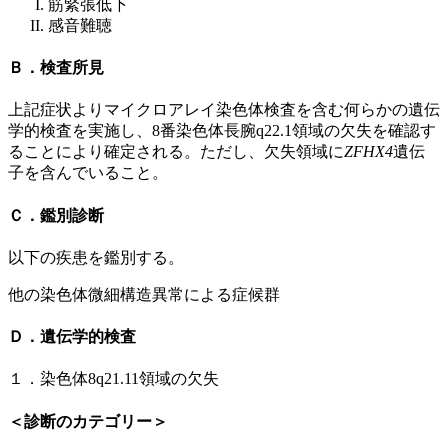
筋緊張低下
感音難聴
Ｂ．検査所見
上記症状よりマイクロアレイ染色体検査を含む何らかの遺伝
学的検査を実施し、8番染色体長腕q22.1領域の欠失を確認す
ることにより確定される。ただし、欠失領域に
ZFHX4
遺伝
子を含んでいること。
Ｃ．鑑別診断
以下の疾患を鑑別する。
他の染色体微細構造異常による症候群
Ｄ．遺伝学的検査
１．染色体8q21.11領域の欠失
＜診断のカテゴリー＞