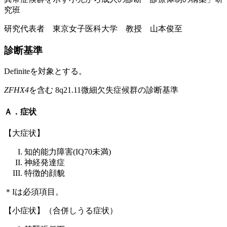
究班
研究代表者 東京女子医科大学 教授 山本俊至
診断基準
Definiteを対象とする。
ZFHX4
を含む 8q21.11微細欠失症候群の診断基準
Ａ．症状
【大症状】
知的能力障害(IQ70未満)
神経発達症
特徴的顔貌
＊Iは必須項目。
【小症状】（合併しうる症状）