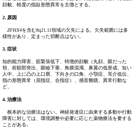
顔貌、軽度の指趾形態異常を主徴とする。
2. 原因
ZFHX4
を含む8q21.11領域の欠失による。欠失範囲には多
様性があり、定まった切断点はない。
3. 症状
知的能力障害、筋緊張低下、特徴的顔貌（丸顔、眼だった
頬、前額部突出、眼瞼下垂、角膜混濁、鼻翼の低形成、短い
人中、上に凸の上口唇、下向きの口角、小顎症、耳介低位、
指の形態異常（屈指症、合指症）、感音難聴、異常行動な
ど。
4. 治療法
根本的な治療法はない。神経発達症に由来する多動や行動
障害に対しては、環境調整や必要に応じた薬物療法を要する
ことがある。