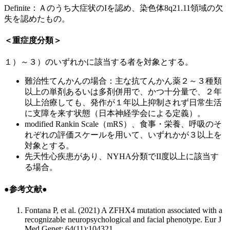
Definite：Ａのうち大症状のIを認め、染色体8q21.11領域の欠
失を認めたもの。
＜重症度分類＞
１）～３）のいずれかに該当する者を対象とする。
難治性てんかんの場合：主な抗てんかん薬２～３種類
以上の単剤あるいは多剤併用で、かつ十分量で、２年
以上治療しても、発作が１年以上抑制されず日常生活
に支障を来す状態（日本神経学会による定義）。
modified Rankin Scale（mRS）、食事・栄養、呼吸のそ
れぞれの評価スケールを用いて、いずれかが３以上を
対象とする。
先天性心疾患があり、NYHA分類でII度以上に該当す
る場合。
●参考文献●
Fontana P, et al. (2021) A ZFHX4 mutation associated with a
recognizable neuropsychological and facial phenotype. Eur J
Med Genet; 64(11):104321.