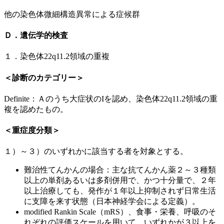
他の染色体微細構造異常による症候群
Ｄ．遺伝学的検査
１．染色体22q11.2領域の重複
＜診断のカテゴリー＞
Definite：Ａのうち大症状のIを認め、染色体22q11.2領域の重
複を認めたもの。
＜重症度分類＞
１）～３）のいずれかに該当する者を対象とする。
難治性てんかんの場合：主な抗てんかん薬２～３種類
以上の単剤あるいは多剤併用で、かつ十分量で、２年
以上治療しても、発作が１年以上抑制されず日常生活
に支障を来す状態（日本神経学会による定義）。
modified Rankin Scale（mRS）、食事・栄養、呼吸のそ
れぞれの評価スケールを用いて、いずれかが３以上を