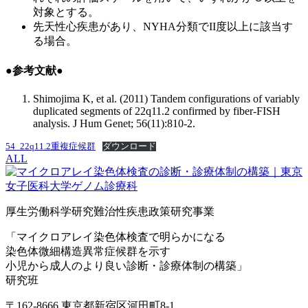
対象とする。
先天性心疾患があり、NYHA分類でII度以上に該当す
る場合。
●参考文献●
Shimojima K, et al. (2011) Tandem configurations of variably
duplicated segments of 22q11.2 confirmed by fiber-FISH
analysis. J Hum Genet; 56(11):810-2.
54_22q11.2重複症候群
ダウンロード
ALL
厚生労働科学研究難治性疾患政策研究事業
「マイクロアレイ染色体検査で明らかになる
染色体微細構造異常症候群を示す
小児から成人のより良い診断・診療体制の構築」
研究班
〒162-8666 東京都新宿区河田町8-1