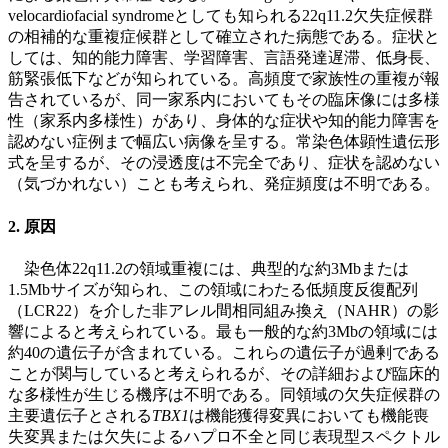
velocardiofacial syndromeとしても知られる22q11.2欠失症候群
の相補的な重複症候群として確立された病態である。症状と
しては、知的能力障害、学習障害、言語発達遅滞、低身長、
筋緊張低下などが知られている。高頻度で家族性の重複が報
告されているが、同一家系内においてもその臨床像には多様
性（家系内多様性）があり、身体的な症状や知的能力障害を
認めない症例まで幅広い病像を呈する。常染色体顕性遺伝形
式を呈するが、その浸透度は不完全であり、症状を認めない
（気づかれない）ことも考えられ、発症頻度は不明である。
2. 原因
染色体22q11.2の領域重複には、典型的な約3Mbまたは
1.5Mbサイズが知られ、この領域にわたる低頻度反復配列
（LCR22）を介した非アレル間相同組み換え（NAHR）の影
響によると考えられている。最も一般的な約3Mbの領域には
約40の遺伝子が含まれている。これらの遺伝子が過剰である
ことが関与していると考えられるが、その詳細および臨床的
な多様性が生じる機序は不明である。同領域の欠失症候群の
主要遺伝子とされる
TBX1
は機能獲得変異においても機能喪
失変異または欠失によるハプロ不全と同じ表現型スペクトル