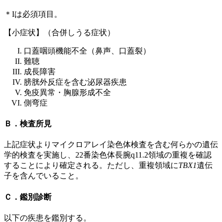
＊Iは必須項目。
【小症状】（合併しうる症状）
口蓋咽頭機能不全（鼻声、口蓋裂）
難聴
成長障害
膀胱外反症を含む泌尿器疾患
免疫異常・胸腺形成不全
側弯症
Ｂ．検査所見
上記症状よりマイクロアレイ染色体検査を含む何らかの遺伝
学的検査を実施し、22番染色体長腕q11.2領域の重複を確認
することにより確定される。ただし、重複領域に
TBX1
遺伝
子を含んでいること。
Ｃ．鑑別診断
以下の疾患を鑑別する。