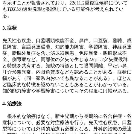
を示すことが報告されており、22q11.2重複症候群について
も
TBX1
の過剰発現が関係している可能性が考えられてい
る。
3. 症状
先天性心疾患、口蓋咽頭機能不全、鼻声、口蓋裂、難聴、成
長障害、言語発達遅滞、知的能力障害、学習障害、神経発達
症、膀胱外反症を含む泌尿器疾患、免疫異常・胸腺形成不
全、側弯症など。同部位の欠失で生じる22q11.2欠失症候群
と特徴を共有する。顔貌の特徴として眼間開離、平たい鼻、
耳介形態異常、内眼角贅皮などを認めることがある。症状に
幅があり（同一家系内おいても異なることがある）、ほとん
ど臨床的な特徴を認めないこともあることがわかっている。
知的能力障害や学習障害についてもその程度には幅がある。
4. 治療法
根本的な治療はなく、新生児期から長期的に各合併症・各
症状について、必要な対症療法を行う。先天性心疾患、口蓋
裂等については外科的治療も必要となる、外科的治療の最適