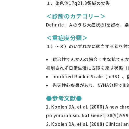
１．染色体17q21.3領域の欠失
＜診断のカテゴリー＞
Definite：Ａのうち大症状のIを認め、
＜重症度分類＞
１）～３）のいずれかに該当する者を対
難治性てんかんの場合：主な抗てん
抑制されず日常生活に支障を来す状態（
modified Rankin Scal
先天性心疾患があり、NYHA分類でI
●参考文献●
Koolen DA, et al. (2006) A new c
polymorphism. Nat Genet; 38(9):999
Koolen DA, et al. (2008) Clinical