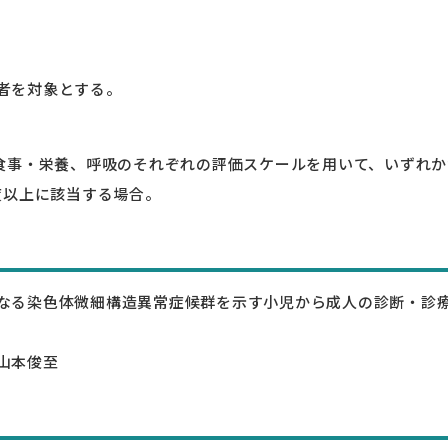
者を対象とする。
e（mRS）、食事・栄養、呼吸のそれぞれの評価スケールを用いて、いず
I度以上に該当する場合。
なる染色体微細構造異常症候群を示す小児から成人の診断・診
山本俊至