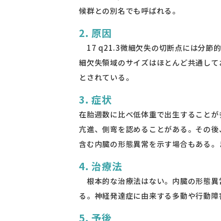
候群との別名でも呼ばれる。
2. 原因
17 q21.3微細欠失の切断点には分
細欠失領域のサイズはほとんど共通しており
とされている。
3. 症状
在胎週数に比べ低体重で出生することが
亢進、側弯を認めることがある。その後
含む内臓の形態異常を示す場合もある。
4. 治療法
根本的な治療法はない。内臓の形態異常
る。神経発達症に由来する多動や行動
5. 予後