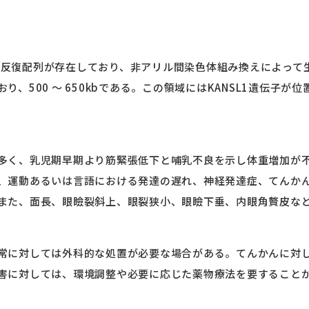
節的反復配列が存在しており、非アリル間染色体組み換えによっ
、500 ～ 650kbである。この領域には
KANSL1
遺伝子が位
多く、乳児期早期より筋緊張低下と哺乳不良を示し体重増加が
、運動あるいは言語における発達の遅れ、神経発達症、てんか
また、面長、眼瞼裂斜上、眼裂狭小、眼瞼下垂、内眼角贅皮な
に対しては外科的な処置が必要な場合がある。てんかんに対し
障害に対しては、環境調整や必要に応じた薬物療法を要するこ