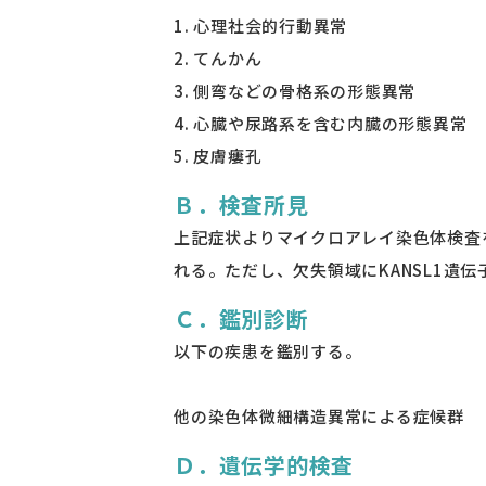
心理社会的行動異常
てんかん
側弯などの骨格系の形態異常
心臓や尿路系を含む内臓の形態異常
皮膚瘻孔
Ｂ．検査所見
上記症状よりマイクロアレイ染色体検査を
れる。ただし、欠失領域に
KANSL1
遺伝
Ｃ．鑑別診断
以下の疾患を鑑別する。
他の染色体微細構造異常による症候群
Ｄ．遺伝学的検査