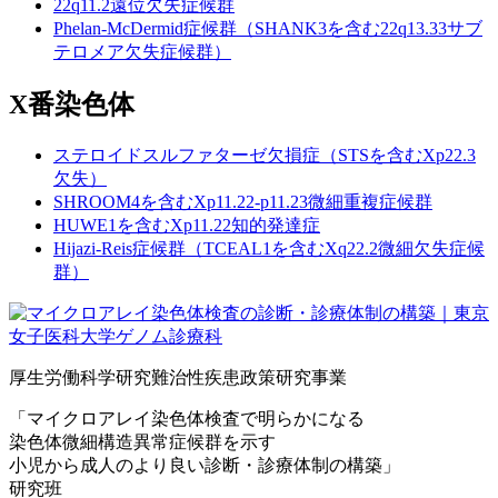
22q11.2遠位欠失症候群
Phelan-McDermid症候群（SHANK3を含む22q13.33サブ
テロメア欠失症候群）
X番染色体
ステロイドスルファターゼ欠損症（STSを含むXp22.3
欠失）
SHROOM4を含むXp11.22-p11.23微細重複症候群
HUWE1を含むXp11.22知的発達症
Hijazi-Reis症候群（TCEAL1を含むXq22.2微細欠失症候
群）
厚生労働科学研究難治性疾患政策研究事業
「マイクロアレイ染色体検査で明らかになる
染色体微細構造異常症候群を示す
小児から成人のより良い診断・診療体制の構築」
研究班